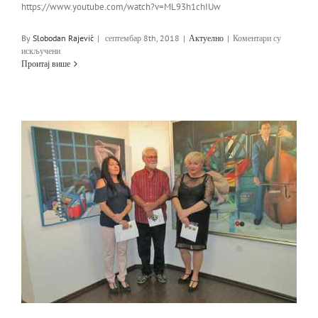
https://www.youtube.com/watch?v=ML93h1chIUw
By
Slobodan Rajević
|
септембар 8th, 2018
|
Актуелно
|
Коментари су
на
искључени
Гостовање
Проитај више
Радована
Трнавца
08.09.2018.,
РТС1
„ШАРЕНИЦА“
А