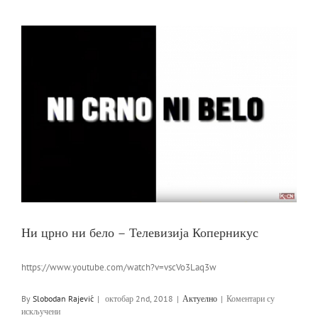
Ни црно ни бело – Телевизија Коперникус
https://www.youtube.com/watch?v=vscVo3Laq3w
By
Slobodan Rajević
|
октобар 2nd, 2018
|
Актуелно
|
Коментари су
на
искључени