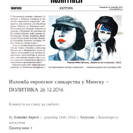
А
Изложба европског сликарства у Минску –
ПОЛИТИКА 26.12.2016.
Кликнути на слику да увећате.
By
Slobodan Rajević
|
децембар 26th, 2016
|
Актуелно
|
Коментари су
на
искључени
Изложба
Проитај више
европског