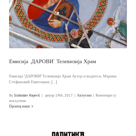
Емисија „ДАРОВИ“ Телевизија Храм
Емисија "ДАРОВИ" Телевизија Храм Аутор и водитељ: Марина
Стефановић Емитована: [...]
By
Slobodan Rajević
|
јануар 19th, 2017
|
Актуелно
|
Коментари су
на
искључени
Емисија
Проитај више
„ДАРОВИ“
Телевизија
Храм