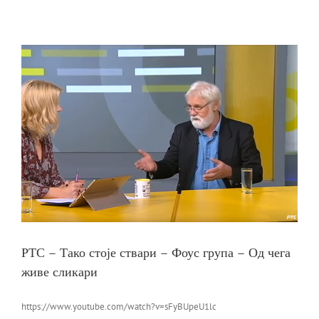
сликарства
у
Минску
–
ПОЛИТИКА
26.12.2016.
е
РТС – Тако стоје ствари – Фоус група – Од чега
живе сликари
https://www.youtube.com/watch?v=sFyBUpeU1lc