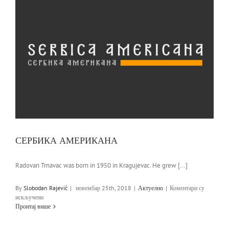
СЕРБИКА АМЕРИКАНА
Radovan Trnavac was born in 1950 in Kragujevac. He grew [...]
By
Slobodan Rajević
|
новембар 25th, 2018
|
Актуелно
|
Коментари су
на
искључени
СЕРБИКА
Проитај више
АМЕРИКАНА