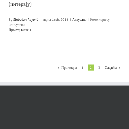
(интервју)
By
Slobodan Rajević
|
април 16th, 2016
|
Актуелно
|
Коментари су
на
искључени
Македонска
Проитај више
виделина,
април
2016.
год.
(интервју)
Претходна
1
2
3
Следећа