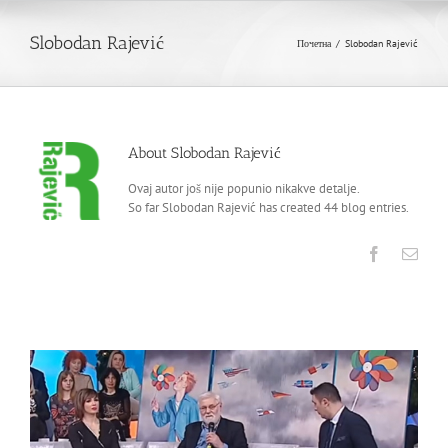
Slobodan Rajević
Почетна
/
Slobodan Rajević
About
Slobodan Rajević
Ovaj autor još nije popunio nikakve detalje.
So far Slobodan Rajević has created 44 blog entries.
Facebook
Emai