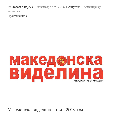
By
Slobodan Rajević
|
новембар 14th, 2016
|
Актуелно
|
Коментари су
на
искључени
РТС
Проитај више
–
Тако
стоје
ствари
–
Фоус
група
–
Од
чега
живе
сликари
Македонска виделина, април 2016. год.