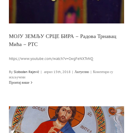
МОЈУ ЗЕМЉУ СРЦЕ БИРА – Радова Трнавац
Мића – РТС
https://www.youtube.com/watch?v=CwgFeNXTvNQ
By
Slobodan Rajević
|
април 15th, 2018
|
Актуелно
|
Коментари су
на
искључени
МОЈУ
Проитај више
ЗЕМЉУ
СРЦЕ
БИРА
–
Радова
Трнавац
Мића
–
РТС