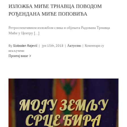
ИЗЛОЖБА МИЋЕ ТРНАВЦА ПОВОДОМ
РОЂЕНДАНА МИЋЕ ПОПОВИЋА
Ретроспективном изложбом слика и објеката Радована Трнавца
Миће у Центру [...]
By
Slobodan Rajević
|
јун 15th, 2018
|
Актуелно
|
Коментари су
на
искључени
ИЗЛОЖБА
Проитај више
МИЋЕ
ТРНАВЦА
ПОВОДОМ
РОЂЕНДАНА
МИЋЕ
ПОПОВИЋА
–