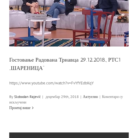
Гостовање Радована Трнавца 29.12.2018., РТС1
„ШАРЕНИЦА“
https://www.youtube.com/watch?v=FvYfYEdbKqY
By
Slobodan Rajević
|
децембар 29th, 2018
|
Актуелно
|
Коментари су
на
искључени
Гостовање
Проитај више
Радована
Трнавца
29.12.2018.,
РТС1
„ШАРЕНИЦА“