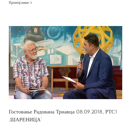
Ни
Проитај више
црно
ни
бело
–
Телевизија
Коперникус
Гостовање Радована Трнавца 08.09.2018., РТС1
„ШАРЕНИЦА“